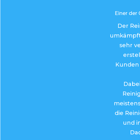
Einer der 
Der Rei
umkämpft
sehr v
erste
Kunden 
Dabei 
Reini
meistens 
die Rein
und in
Dad