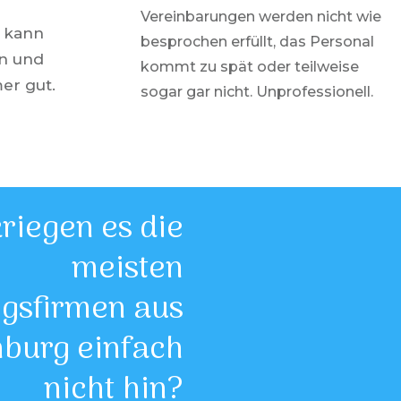
Vereinbarungen werden nicht wie
 kann
besprochen erfüllt, das Personal
en und
kommt zu spät oder teilweise
er gut.
sogar gar nicht. Unprofessionell.
iegen es die
meisten
ngsfirmen aus
nburg
einfach
nicht hin?