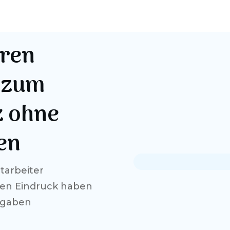
hren
 zum
z ohne
en
tarbeiter
ten Eindruck haben
ufgaben