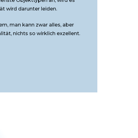
denste Objekttypen an, wird es
ät wird darunter leiden.
tem, man kann zwar alles, aber
tät, nichts so wirklich exzellent.